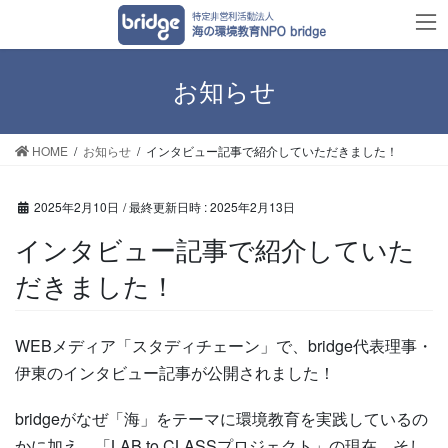
コ
ナ
ン
ビ
テ
ゲ
ン
ー
お知らせ
ツ
シ
へ
ョ
HOME
お知らせ
インタビュー記事で紹介していただきました！
ス
ン
キ
に
ッ
移
2025年2月10日
/ 最終更新日時 :
2025年2月13日
プ
動
インタビュー記事で紹介していた
だきました！
WEBメディア「スタディチェーン」で、bridge代表理事・
伊東のインタビュー記事が公開されました！
bridgeがなぜ「海」をテーマに環境教育を実践しているの
かに加え、「LAB to CLASSプロジェクト」の現在、そし