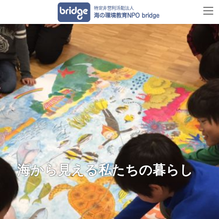
コ
ナ
ン
ビ
テ
ゲ
ン
ー
ツ
シ
へ
ョ
ス
ン
キ
に
ッ
移
プ
動
海から見える私たちの暮らし
Previous
Next