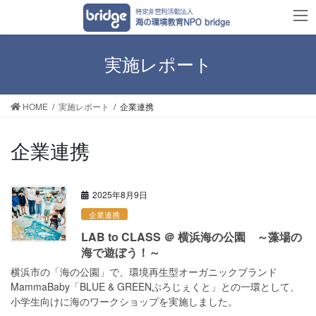
コ
ナ
ン
ビ
テ
ゲ
ン
ー
実施レポート
ツ
シ
へ
ョ
HOME
実施レポート
企業連携
ス
ン
キ
に
ッ
移
企業連携
プ
動
2025年8月9日
企業連携
LAB to CLASS ＠ 横浜海の公園 ～藻場の
海で遊ぼう！～
横浜市の「海の公園」で、環境再生型オーガニックブランド
MammaBaby「BLUE & GREENぷろじぇくと」との一環として、
小学生向けに海のワークショップを実施しました。