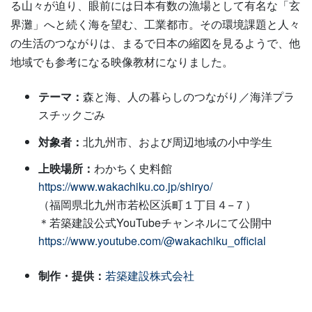
る山々が迫り、眼前には日本有数の漁場として有名な「玄
界灘」へと続く海を望む、工業都市。その環境課題と人々
の生活のつながりは、まるで日本の縮図を見るようで、他
地域でも参考になる映像教材になりました。
テーマ：
森と海、人の暮らしのつながり／海洋プラ
スチックごみ
対象者：
北九州市、および周辺地域の小中学生
上映場所：
わかちく史料館
https://www.wakachiku.co.jp/shiryo/
（福岡県北九州市若松区浜町１丁目４−７）
＊若築建設公式YouTubeチャンネルにて公開中
https://www.youtube.com/@wakachiku_official
制作・提供：
若築建設株式会社