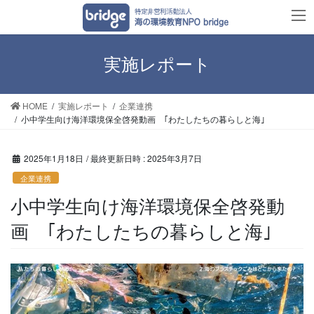
コ
ナ
ン
ビ
テ
ゲ
ン
ー
実施レポート
ツ
シ
へ
ョ
HOME
実施レポート
企業連携
ス
ン
小中学生向け海洋環境保全啓発動画 ｢わたしたちの暮らしと海｣
キ
に
ッ
移
プ
動
2025年1月18日
/ 最終更新日時 :
2025年3月7日
企業連携
小中学生向け海洋環境保全啓発動
画 ｢わたしたちの暮らしと海｣