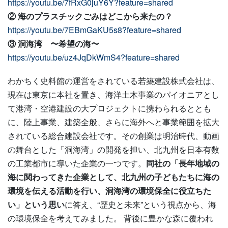
https://youtu.be/7fRxG0juY6Y?feature=shared
② 海のプラスチックごみはどこから来たの？
https://youtu.be/7EBmGaKU5s8?feature=shared
③ 洞海湾 〜希望の海〜
https://youtu.be/uz4JqDkWmS4?feature=shared
わかちく史料館の運営をされている若築建設株式会社は、
現在は東京に本社を置き、海洋土木事業のパイオニアとし
て港湾・空港建設の大プロジェクトに携わられるととも
に、陸上事業、建築全般、さらに海外へと事業範囲を拡大
されている総合建設会社です。その創業は明治時代、動画
の舞台とした「洞海湾」の開発を担い、北九州を⽇本有数
の⼯業都市に導いた企業の⼀つです。
同社の「長年地域の
海に関わってきた企業として、北九州の子どもたちに海の
環境を伝える活動を行い、洞海湾の環境保全に役立ちた
い」という思い
に答え、“歴史と未来”という視点から、海
の環境保全を考えてみました。 背後に豊かな森に覆われ