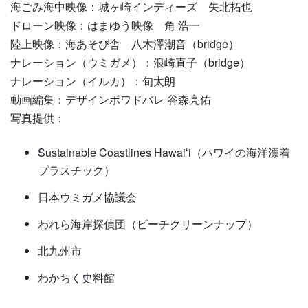
海ごみ海中映像：城ヶ崎インディーズ 矢北拓也
ドローン映像：はまゆう映像 角 浩一
陸上映像：海あそび舎 八木澤潮音（bridge）
ナレーション（ウミガメ）：浪崎直子（bridge）
ナレーション（イルカ）：旬太朗
動画編集：デザインボワドバレ 谷森亮佑
写真提供：
Sustainable Coastlines Hawaiʻi（ハワイの海洋漂着
プラスチック）
日本ウミガメ協議会
われら海岸探偵団（ビーチクリーンナップ）
北九州市
わかちく史料館