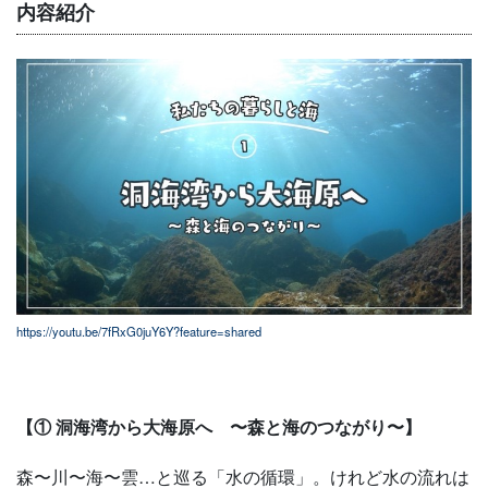
内容紹介
https://youtu.be/7fRxG0juY6Y?feature=shared
【
① 洞海湾から大海原へ
〜
森と海のつながり〜
】
森〜川〜海〜雲…と巡る「水の循環」。けれど水の流れは