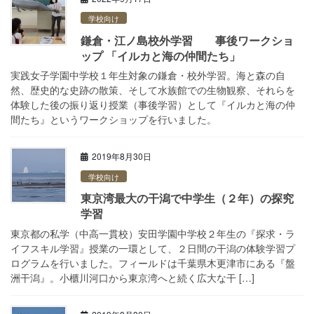
学校向け
鎌倉・江ノ島校外学習 事後ワークショ
ップ 「イルカと海の仲間たち」
実践女子学園中学校１年生対象の鎌倉・校外学習。海と森の自
然、歴史的な史跡の散策、そして水族館での生物観察、それらを
体験した後の振り返り授業（事後学習）として『イルカと海の仲
間たち』というワークショップを行いました。
2019年8月30日
学校向け
東京湾最大の干潟で中学生（２年）の探究
学習
東京都の私学（中高一貫校）安田学園中学校２年生の『探求・ラ
イフスキル学習』授業の一環として、２日間の干潟の体験学習プ
ログラムを行いました。フィールドは千葉県木更津市にある『盤
洲干潟』。小櫃川河口から東京湾へと続く広大な干 […]