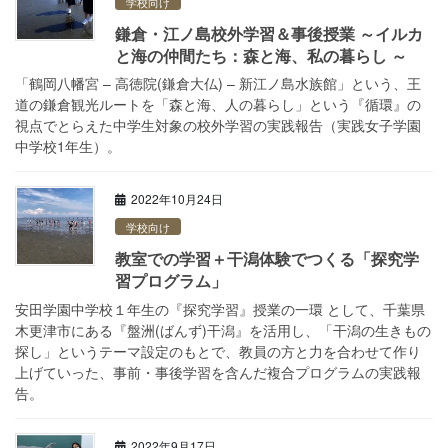
学校向け
鎌倉・江ノ島校外学習＆事後授業 ～イルカ
と海の仲間たち：森と海、私の暮らし ～
「鶴岡⼋幡宮 – ⾼徳院(鎌倉⼤仏) – 新江ノ島⽔族館」という、王
道の鎌倉観光ルートを「森と海、⼈の暮らし」という『循環』の
視点でとらえた中学生対象の校外学習の実践報告（実践女子学園
中学校1年生）。
2022年10月24日
学校向け
教室での学習＋干潟体験でつくる「探究学
習プログラム」
安田学園中学校１年生の『探究学習』授業の一環 として、千葉県
木更津市にある『盤洲(ばんず)干潟』を活用し、「干潟の生きもの
探し」というテーマ設定のもとで、教員の方と力を合わせて作り
上げていった、事前・事後学習を含んだ複合プログラムの実践報
告。
2022年9月17日