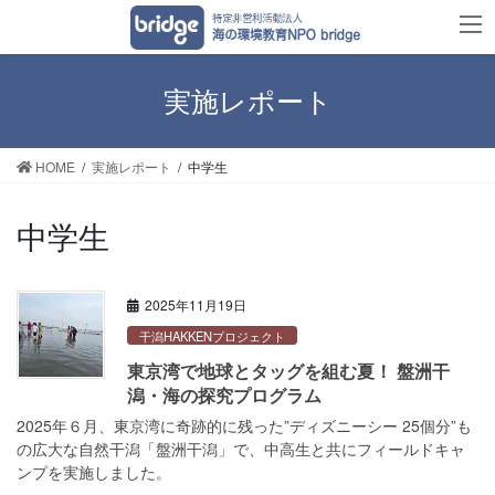
コ
ナ
ン
ビ
テ
ゲ
ン
ー
実施レポート
ツ
シ
へ
ョ
HOME
実施レポート
中学生
ス
ン
キ
に
ッ
移
中学生
プ
動
2025年11月19日
干潟HAKKENプロジェクト
東京湾で地球とタッグを組む夏！ 盤洲干
潟・海の探究プログラム
2025年６月、東京湾に奇跡的に残った”ディズニーシー 25個分”も
の広大な自然干潟「盤洲干潟」で、中高生と共にフィールドキャ
ンプを実施しました。