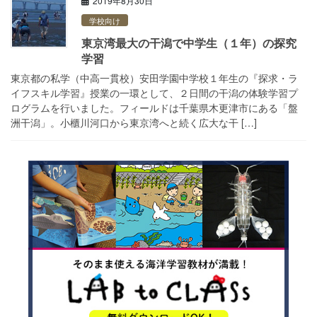
2019年8月30日
学校向け
東京湾最大の干潟で中学生（１年）の探究
学習
東京都の私学（中高一貫校）安田学園中学校１年生の『探求・ラ
イフスキル学習』授業の一環として、２日間の干潟の体験学習プ
ログラムを行いました。フィールドは千葉県木更津市にある「盤
洲干潟」。小櫃川河口から東京湾へと続く広大な干 […]